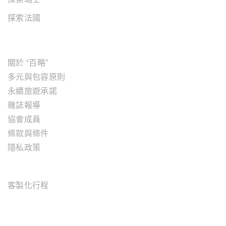
探索法國
關於"百略"
關於 “百略”
多元與包容原則
永續旅遊承諾
雜誌報導
協會成員
條款與條件
隱私政策
旅遊服務
客製化行程
OFFICE ADDRESS