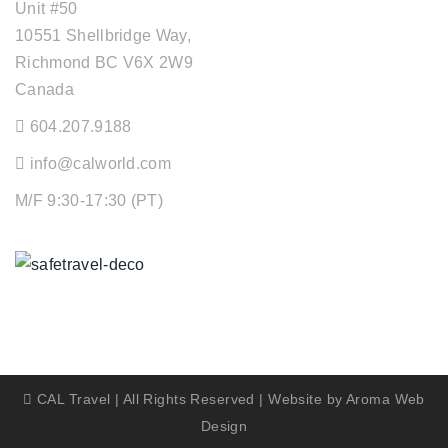
Unit #50
10551 Shellbridge Way,
Richmond BC V6X 2W9
Canada
604.207.9188
info@calworld.com
M/F 9:30-17:30 (PT)
Keeping You Safe
CAL Travel | All Rights Reserved | Website by
Aroma Web
Design