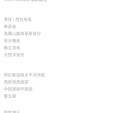
加拿大地區
育空 / 西北地區
卑詩省
洛磯山脈與草原省份
安大略省
魁北克省
大西洋省份
美國地區
阿拉斯加與太平洋地區
西部與西南部
中西部與中南部
東北部
歐洲地區
探索瑞士