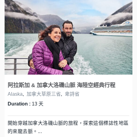
阿拉斯加 & 加拿大洛磯山脈 海陸空經典行程
Alaska
,
加拿大草原三省
,
卑詩省
Duration :
13 天
開始穿越加拿大洛磯山脈的旅程，探索這個標誌性地區
的來龍去脈。...