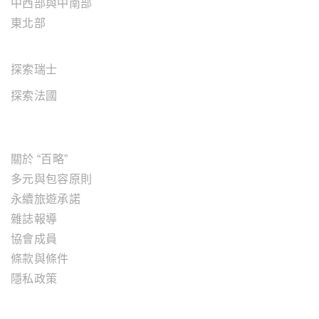
中西部與中南部
東北部
歐洲地區
探索瑞士
探索法國
關於"百略"
關於 “百略”
多元與包容原則
永續旅遊承諾
雜誌報導
協會成員
條款與條件
隱私政策
旅遊服務