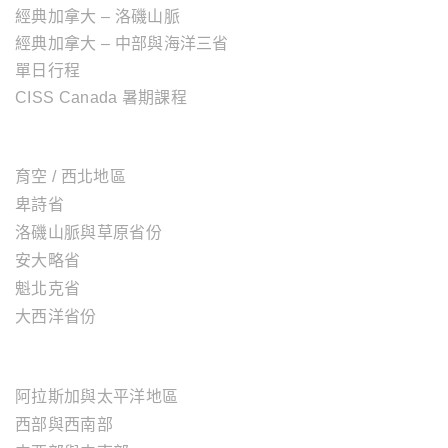
經典加拿大 – 洛磯山脈
經典加拿大 – 中部與海洋三省
單日行程
CISS Canada 暑期課程
加拿大地區
育空 / 西北地區
卑詩省
洛磯山脈與草原省份
安大略省
魁北克省
大西洋省份
美國地區
阿拉斯加與太平洋地區
西部與西南部