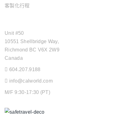
客製化行程
OFFICE ADDRESS
Unit #50
10551 Shellbridge Way,
Richmond BC V6X 2W9
Canada
604.207.9188
info@calworld.com
M/F 9:30-17:30 (PT)
Keeping You Safe