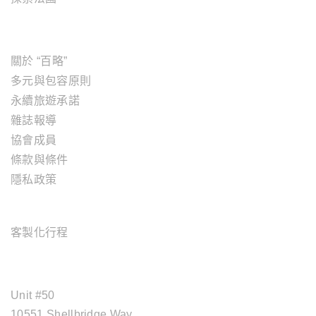
關於"百略"
關於 “百略”
多元與包容原則
永續旅遊承諾
雜誌報導
協會成員
條款與條件
隱私政策
旅遊服務
客製化行程
OFFICE ADDRESS
Unit #50
10551 Shellbridge Way,