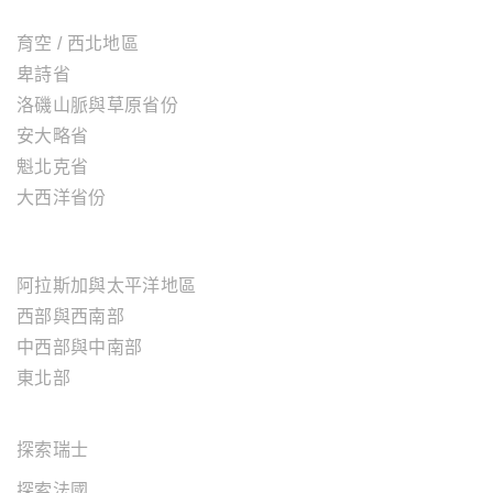
加拿大地區
育空 / 西北地區
卑詩省
洛磯山脈與草原省份
安大略省
魁北克省
大西洋省份
美國地區
阿拉斯加與太平洋地區
西部與西南部
中西部與中南部
東北部
歐洲地區
探索瑞士
探索法國