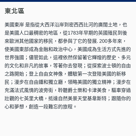
東北區
美國東岸 是指從大西洋沿岸到密西西比河的廣闊土地，也
是美國人口最稠密的地區，從1783年早期的英國殖民到後
來歐洲其他國家的移民，都參與了它的發展. 200多年來，
使美國東部成為金融和政治中心，美國成為生活方式先進的
世界強國；儘管如此，這裡依然保留著它輝煌的歷史、多元
的文化和非凡的故事，等著你去發現；從探索波士頓的自由
之路開始；登上自由女神像，體驗第一次登陸美國的新移
民；漫步在自由鍾和獨立廳，領略美國的獨立精神；漫步在
充滿法式風情的波旁街，聆聽爵士樂和卡津美食，驅車穿過
壯觀的七英里大橋，抵達自然美景天堂基韋斯特；跟隨你的
心和夢想，創造一段難忘的旅程。