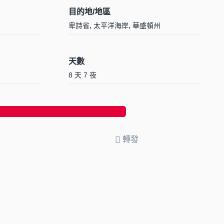
目的地/地區
,
,
卑詩省
太平洋海岸
華盛頓州
天數
8 天 7 夜
轉發