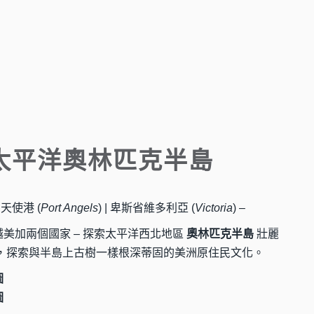
太平洋奧林匹克半島
| 天使港 (
Port Angels
) | 卑斯省維多利亞 (
Victoria
) –
美加兩個國家 – 探索太平洋西北地區
奧林匹克半島
壯麗
事，探索與半島上古樹一樣根深蒂固的美洲原住民文化。
圖
圖