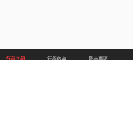
行程介紹
行程內容
影音專區
關於 西華盛頓國家公園巡禮.
西華盛頓國家公園巡禮 / Western
Washington National Park Circle Tour