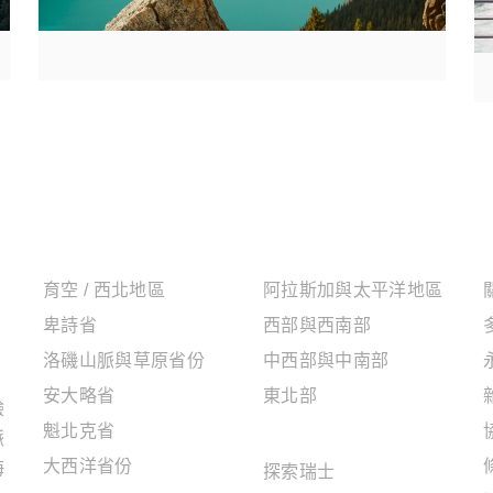
加拿大地區
美國地區
育空 / 西北地區
阿拉斯加與太平洋地區
卑詩省
西部與西南部
洛磯山脈與草原省份
中西部與中南部
安大略省
東北部
驗
魁北克省
歐洲地區
脈
大西洋省份
海
探索瑞士