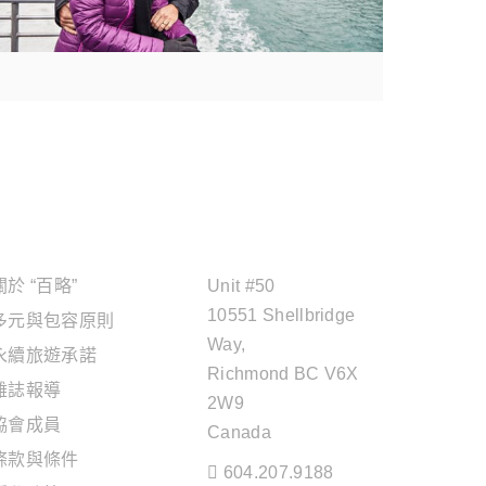
關於"百略"
OFFICE ADDRESS
關於 “百略”
Unit #50
10551 Shellbridge
多元與包容原則
Way,
永續旅遊承諾
Richmond BC V6X
雜誌報導
2W9
協會成員
Canada
條款與條件
604.207.9188