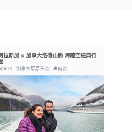
阿拉斯加 & 加拿大洛磯山脈 海陸空經典行
程
Alaska
,
加拿大草原三省
,
卑詩省