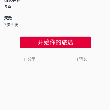
冬季
天数
7 天 6 夜
开始你的旅途
分享
转发