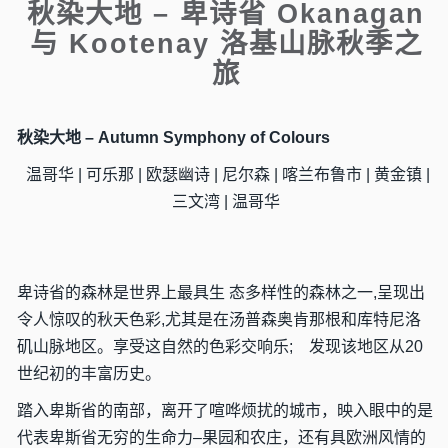
秋染大地 – 卑诗省 Okanagan
与 Kootenay 洛基山脉秋季之
旅
秋染大地 – Autumn Symphony of Colours
温哥华 | 可乐那 | 欧瑟幽诗 | 尼尔森 | 喀兰布鲁市 | 黄金镇 |
三文湾 | 温哥华
卑诗省的森林是世界上最具生 态多样性的森林之一,呈现出
令人惊叹的秋天色彩,尤其是在汤普森奥肯那根和库特尼洛
矶山脉地区。享受这自然的色彩交响乐; 发现该地区从20
世纪初的丰富历史。
踏入卑斯省的南部，离开了喧哗烦扰的城市，映入眼中的是
代表卑斯省无穷的生命力–果园和农庄，还有具欧洲风情的