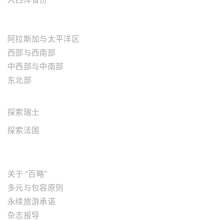
美国地区
阿拉斯加与太平洋区
西部与西南部
中西部与中南部
东北部
欧洲地区
探索瑞士
探索法国
关于"百略"
关于 “百略”
多元与包容原则
永续旅游承诺
杂志报导