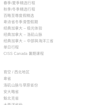
春季/夏季精选行程
秋季/冬季精选行程
百略至尊度假精选
卑诗省冬季滑雪假期
经典加拿大 – 极光体验
经典加拿大 – 洛矶山脉
经典加拿大 – 中部與海洋三省
单日行程
CISS Canada 暑期课程
加拿大地区
育空 / 西北地区
卑省
洛矶山脉与草原省份
安大略省
魁北克省
大西洋省份