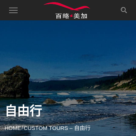
Toggle
Navigation
自由行
HOME
CUSTOM TOURS – 自由行