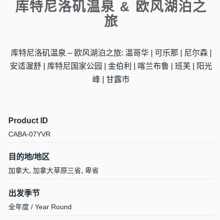
库特尼洛矶温泉 & 欧风湖泊之
旅
库特尼洛矶温泉 – 欧风湖泊之旅: 温哥华 | 可乐那 | 尼尔森 |
安适渥舒 | 库特尼国家公园 | 金伯利 | 喀兰布鲁 | 班芙 | 阳光
峰 | 甘露市
Product ID
CABA-07YVR
目的地/地区
,
,
加拿大
加拿大草原三省
卑省
出发季节
全年度 / Year Round