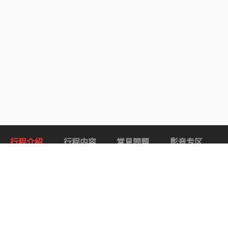
行程介绍
行程内容
常見問題
影音专区
关于 库特尼洛矶温泉 & 欧风湖泊之旅.
— 行程特色 —