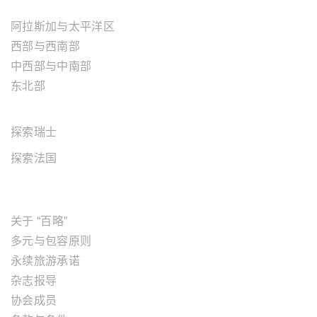
美国地区
阿拉斯加与太平洋区
西部与西南部
中西部与中南部
东北部
欧洲地区
探索瑞士
探索法国
关于"百略"
关于 “百略”
多元与包容原则
永续旅游承诺
杂志报导
协会成员