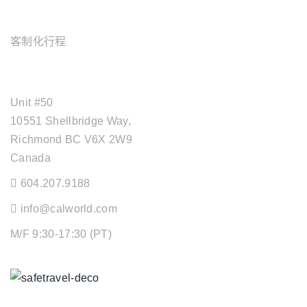
旅游服务
客制化行程
OFFICE ADDRESS
Unit #50
10551 Shellbridge Way,
Richmond BC V6X 2W9
Canada
604.207.9188
info@calworld.com
M/F 9:30-17:30 (PT)
Keeping You Safe