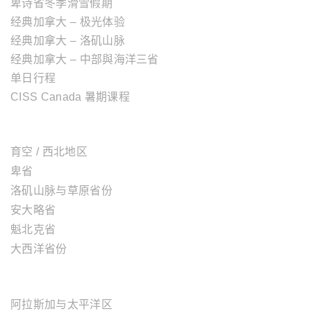
卑诗省冬季滑雪假期
经典加拿大 – 极光体验
经典加拿大 – 洛矶山脉
经典加拿大 – 中部與海洋三省
单日行程
CISS Canada 暑期课程
加拿大地区
育空 / 西北地区
卑省
洛矶山脉与草原省份
安大略省
魁北克省
大西洋省份
美国地区
阿拉斯加与太平洋区