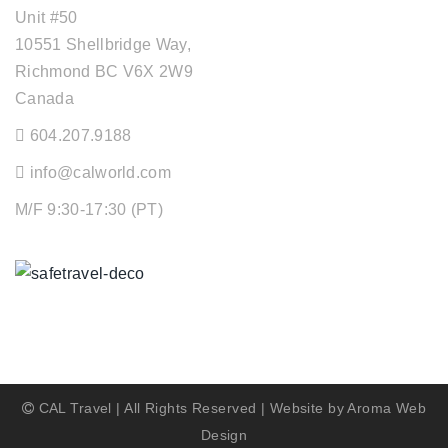
Unit #50
10551 Shellbridge Way,
Richmond BC V6X 2W9
Canada
604.207.9188
info@calworld.com
M/F 9:30-17:30 (PT)
Keeping You Safe
CAL Travel | All Rights Reserved | Website by
Aroma Web
Design