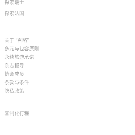
探索瑞士
探索法国
关于"百略"
关于 “百略”
多元与包容原则
永续旅游承诺
杂志报导
协会成员
条款与条件
隐私政策
旅游服务
客制化行程
OFFICE ADDRESS