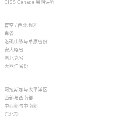
CISS Canada 暑期课程
加拿大地区
育空 / 西北地区
卑省
洛矶山脉与草原省份
安大略省
魁北克省
大西洋省份
美国地区
阿拉斯加与太平洋区
西部与西南部
中西部与中南部
东北部
欧洲地区