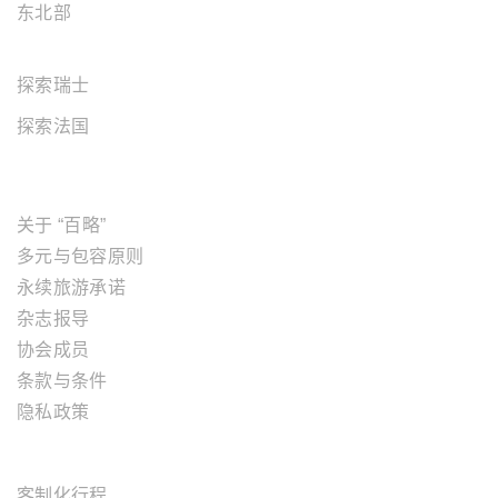
东北部
欧洲地区
探索瑞士
探索法国
关于"百略"
关于 “百略”
多元与包容原则
永续旅游承诺
杂志报导
协会成员
条款与条件
隐私政策
旅游服务
客制化行程