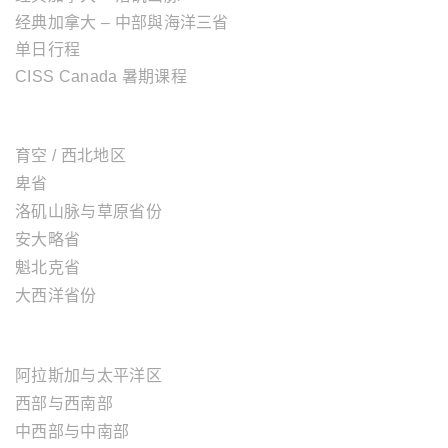
经典加拿大 – 中部與海洋三省
单日行程
CISS Canada 暑期课程
加拿大地区
育空 / 西北地区
卑省
洛矶山脉与草原省份
安大略省
魁北克省
大西洋省份
美国地区
阿拉斯加与太平洋区
西部与西南部
中西部与中南部