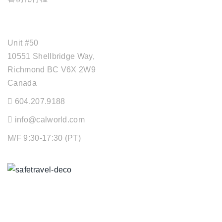
OFFICE ADDRESS
Unit #50
10551 Shellbridge Way,
Richmond BC V6X 2W9
Canada
604.207.9188
info@calworld.com
M/F 9:30-17:30 (PT)
Keeping You Safe