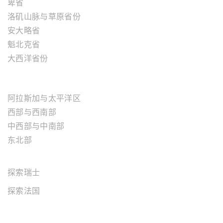
卑省
洛矶山脉与草原省份
安大略省
魁北克省
大西洋省份
美国地区
阿拉斯加与太平洋区
西部与西南部
中西部与中南部
东北部
欧洲地区
探索瑞士
探索法国
关于"百略"