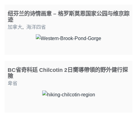
纽芬兰的诗情画意 – 格罗斯莫恩国家公园与维京踪
迹
加拿大
,
海洋四省
BC省奇科廷 Chilcotin 2日嚮導帶領的野外健行探
險
卑省