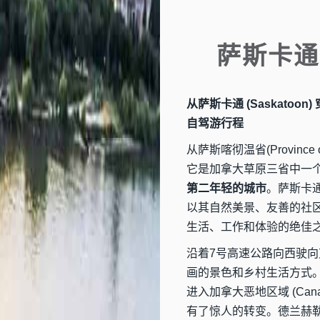
萨斯卡通
从萨斯卡通 (Saskatoon) 
自驾游行程
从萨斯喀彻温省(Province o
它是加拿大草原三省中一
第二年轻的城市
。萨斯卡通坐
以其自然美景、友善的社
生活、工作和体验的绝佳
沿着7号高速公路向西驶向艾伯塔
画的景色和乡村生活方式。当
进入加拿大恶地区域 (Cana
有了惊人的转变。德兰赫