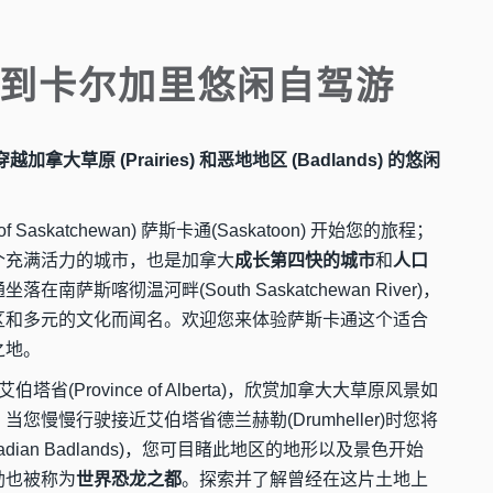
到卡尔加里悠闲自驾游
穿越加拿大草原 (Prairies) 和恶地地区 (Badlands) 的悠闲
f Saskatchewan) 萨斯卡通(Saskatoon) 开始您的旅程；
个充满活力的城市，也是加拿大
成长第四快的城市
和
人口
落在南萨斯喀彻温河畔(South Saskatchewan River)，
区和多元的文化而闻名。欢迎您来体验萨斯卡通这个适合
之地。
省(Province of Alberta)，欣赏加拿大大草原风景如
您慢慢行驶接近艾伯塔省德兰赫勒(Drumheller)时您将
dian Badlands)，您可目睹此地区的地形以及景色开始
勒也被称为
世界恐龙之都
。探索并了解曾经在这片土地上