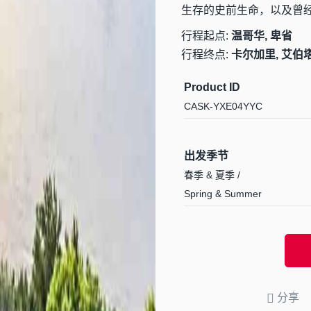
生存的史前生命，以及曾
行程起点:
温哥华, 卑省
行程终点:
卡尔加里, 艾伯
Product ID
CASK-YXE04YYC
出发季节
春季 & 夏季 /
Spring & Summer
分享