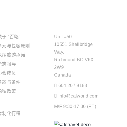
关于"百略"
OFFICE ADDRESS
关于 “百略”
Unit #50
10551 Shellbridge
多元与包容原则
Way,
永续旅游承诺
Richmond BC V6X
杂志报导
2W9
协会成员
Canada
条款与条件
604.207.9188
隐私政策
info@calworld.com
旅游服务
M/F 9:30-17:30 (PT)
客制化行程