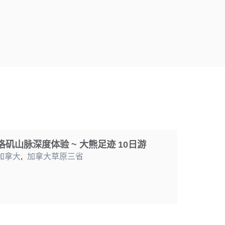
洛矶山脉深度体验 ~ 大熊足迹 10日游
加拿大
,
加拿大草原三省