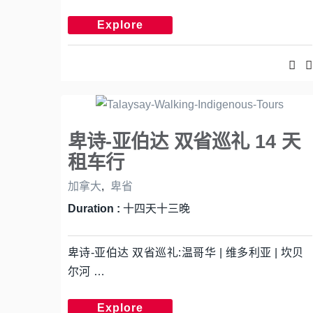
Explore
卑诗-亚伯达 双省巡礼 14 天
租车行
加拿大
,
卑省
Duration :
十四天十三晚
卑诗-亚伯达 双省巡礼:温哥华 | 维多利亚 | 坎贝
尔河 …
Explore