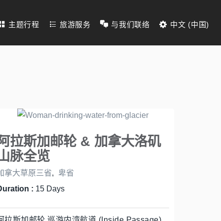
主题行程
旅游服务
与我们联络
中文 (中国)
阿拉斯加邮轮 & 加拿大洛矶
山脉全览
加拿大草原三省
,
卑省
Duration :
15 Days
阿拉斯加邮轮 巡游内湾航道 (Inside Passage)