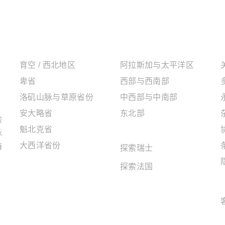
加拿大地区
美国地区
育空 / 西北地区
阿拉斯加与太平洋区
卑省
西部与西南部
洛矶山脉与草原省份
中西部与中南部
安大略省
东北部
验
魁北克省
欧洲地区
脉
大西洋省份
海
探索瑞士
探索法国