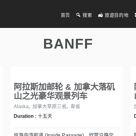
首页
搜索
旅遊目的地
BANFF
阿拉斯加邮轮 & 加拿大落矶
山之光豪华观景列车
Alaska
,
加拿大草原三省
,
卑省
Duration :
十五天
巡游内湾航道 (Inside Passage)，欣赏沿路宁