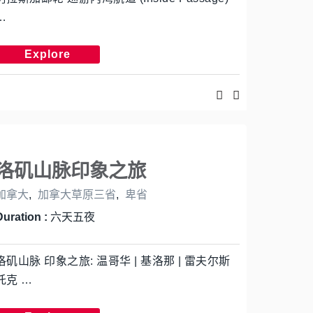
…
Explore
洛矶山脉印象之旅
加拿大
,
加拿大草原三省
,
卑省
Duration :
六天五夜
洛矶山脉 印象之旅: 温哥华 | 基洛那 | 雷夫尔斯
托克 …