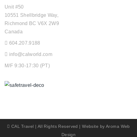
Unit #50
10551 Shellbridge Way,
Richmond BC V6X 2W9
Canada
604.207.9188
info@calworld.com
M/F 9:30-17:30 (PT)
Keeping You Safe
CAL Travel | All Rights Reserved | Website by
Aroma Web
Design