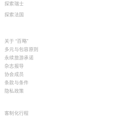
探索瑞士
探索法国
关于"百略"
关于 “百略”
多元与包容原则
永续旅游承诺
杂志报导
协会成员
条款与条件
隐私政策
旅游服务
客制化行程
OFFICE ADDRESS