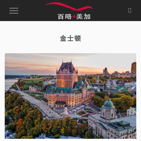
Toggle
Navigation
金士顿