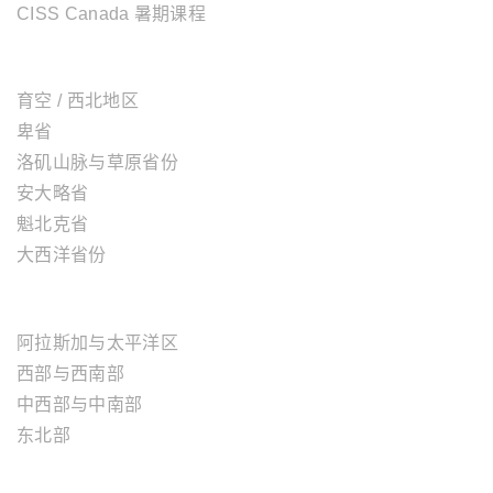
CISS Canada 暑期课程
加拿大地区
育空 / 西北地区
卑省
洛矶山脉与草原省份
安大略省
魁北克省
大西洋省份
美国地区
阿拉斯加与太平洋区
西部与西南部
中西部与中南部
东北部
欧洲地区