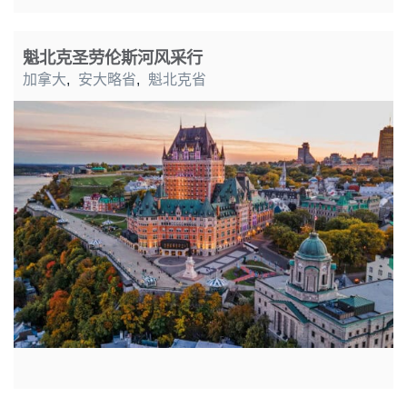
魁北克圣劳伦斯河风采行
加拿大
,
安大略省
,
魁北克省