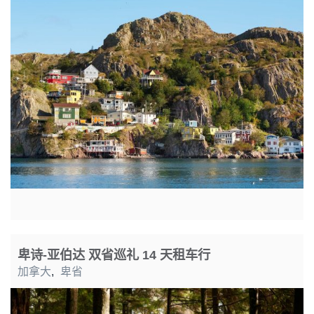
卑诗-亚伯达 双省巡礼 14 天租车行
加拿大
,
卑省