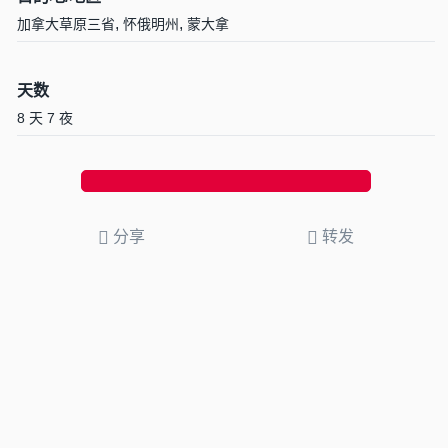
,
,
加拿大草原三省
怀俄明州
蒙大拿
天数
8 天 7 夜
分享
转发