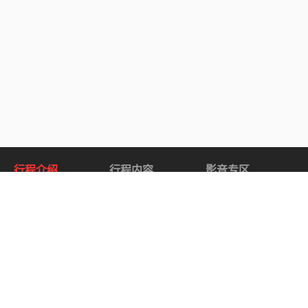
行程介绍
行程内容
影音专区
关于 华特顿冰河黄石之旅 ~ 大熊足迹.
华特顿冰河黄石之旅- 大熊足迹