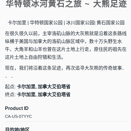
华特顿冰河黄石之旅 ~ 大熊足迹
卡尔加里 | 华特顿国家公园 | 冰川国家公园| 黄石国家公园
在很久很久以前，主宰洛矶山脉的大灰熊就是沿着这条路线
纵横于美国与加拿大的洛矶山脉区域中，数十万头野生水
牛、大角羊和山羊也曾在这片土地上行走，原住民的祖先在
这片土地上自由狩猎和生活。
现在，我们将沿着这条足迹，再次追寻大灰熊的传奇故事．
． ．
起点:
卡尔加里, 加拿大艾伯塔省
终点:
卡尔加里, 加拿大艾伯塔省
Product ID
CA-US-07YYC
目的地/地区