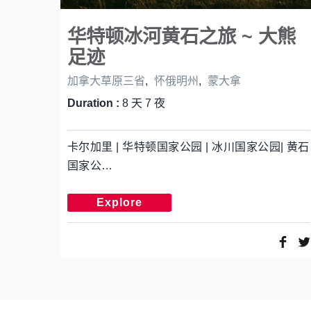
华特顿冰河黄石之旅 ~ 大熊
足迹
加拿大草原三省
,
怀俄明州
,
蒙大拿
Duration :
8 天 7 夜
卡尔加里 | 华特顿国家公园 | 冰川国家公园| 黄石
国家公…
Explore