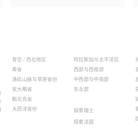
加拿大地区
美国地区
育空 / 西北地区
阿拉斯加与太平洋区
卑省
西部与西南部
洛矶山脉与草原省份
中西部与中南部
安大略省
东北部
验
魁北克省
欧洲地区
脉
大西洋省份
海
探索瑞士
探索法国