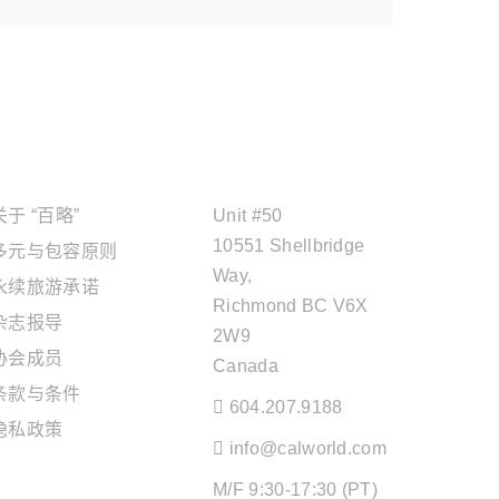
关于"百略"
OFFICE ADDRESS
关于 “百略”
Unit #50
10551 Shellbridge
多元与包容原则
Way,
永续旅游承诺
Richmond BC V6X
杂志报导
2W9
协会成员
Canada
条款与条件
604.207.9188
隐私政策
info@calworld.com
旅游服务
M/F 9:30-17:30 (PT)