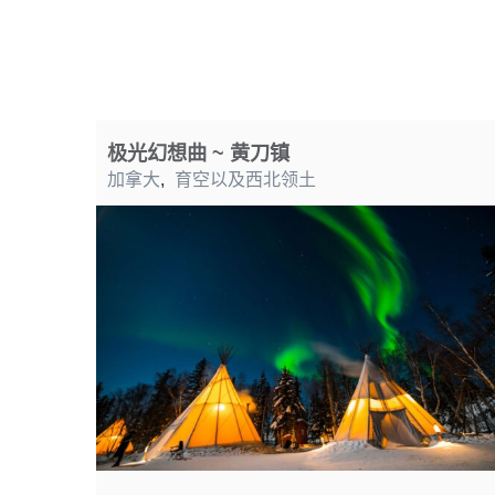
极光幻想曲 ~ 黄刀镇
加拿大
,
育空以及西北领土