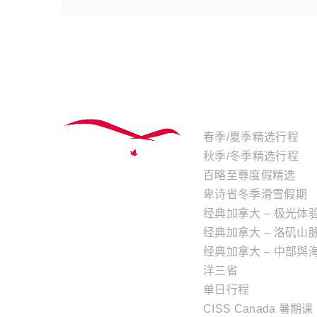
主题行程
春季/夏季精选行程
秋季/冬季精选行程
百略至尊度假精选
卑诗省冬季滑雪假期
经典加拿大 – 极光体
经典加拿大 – 洛矶山
经典加拿大 – 中部與
洋三省
单日行程
CISS Canada 暑期课