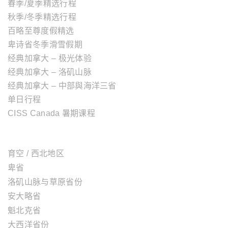
春季/夏季精选行程
秋季/冬季精选行程
百略至尊度假精选
卑诗省冬季滑雪假期
经典加拿大 – 极光体验
经典加拿大 – 洛矶山脉
经典加拿大 – 中部與海洋三省
单日行程
CISS Canada 暑期课程
加拿大地区
育空 / 西北地区
卑省
洛矶山脉与草原省份
安大略省
魁北克省
大西洋省份