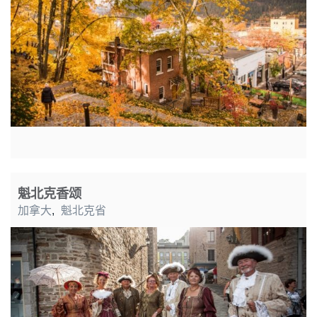
魁北克香颂
加拿大
,
魁北克省