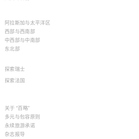
美国地区
阿拉斯加与太平洋区
西部与西南部
中西部与中南部
东北部
欧洲地区
探索瑞士
探索法国
关于"百略"
关于 “百略”
多元与包容原则
永续旅游承诺
杂志报导