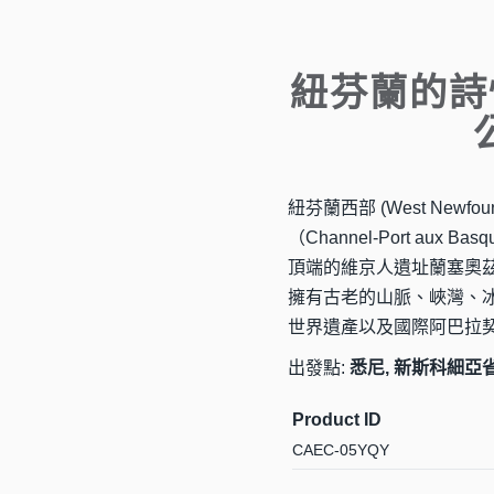
紐芬蘭的詩
紐芬蘭西部 (West Newf
（Channel-Port aux B
頂端的維京人遺址蘭塞奧茲牧草
擁有古老的山脈、峽灣、
世界遺產以及國際阿巴拉
出發點:
悉尼, 新斯科細亞
Product ID
CAEC-05YQY