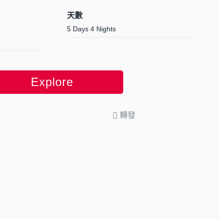
天數
5 Days 4 Nights
Explore
轉發