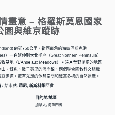
情畫意 – 格羅斯莫恩國家
公園與維京蹤跡
oundland) 綿延750公里，從西南角的海峽巴斯克港
asques）一直延伸到大北半島（Great Northern Peninsula）
地（L’Anse aux Meadows）。這片荒野崎嶇的地區
冰山、鯨魚、數千英里的海岸線、兩個聯合國教科文組織
契亞步道，擁有充足的休憩空間和豐富多樣的自然遺產。
省
/ 結束點:
悉尼, 新斯科細亞省
目的地/地區
,
加拿大
海洋四省