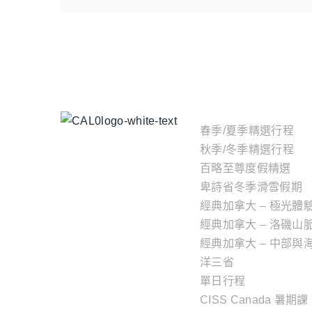
主題行程
春季/夏季精選行程
秋季/冬季精選行程
百略至尊度假精選
卑詩省冬季滑雪假期
經典加拿大 – 極光體
經典加拿大 – 洛磯山
經典加拿大 – 中部與
洋三省
單日行程
CISS Canada 暑期課