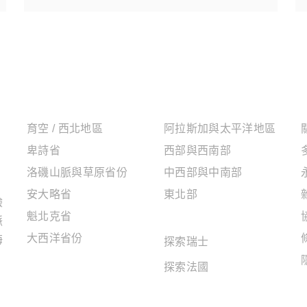
加拿大地區
美國地區
育空 / 西北地區
阿拉斯加與太平洋地區
卑詩省
西部與西南部
洛磯山脈與草原省份
中西部與中南部
安大略省
東北部
驗
魁北克省
歐洲地區
脈
大西洋省份
海
探索瑞士
探索法國