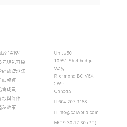
關於"百略"
OFFICE ADDRESS
關於 “百略”
Unit #50
10551 Shellbridge
多元與包容原則
Way,
永續旅遊承諾
Richmond BC V6X
雜誌報導
2W9
協會成員
Canada
條款與條件
604.207.9188
隱私政策
info@calworld.com
旅遊服務
M/F 9:30-17:30 (PT)