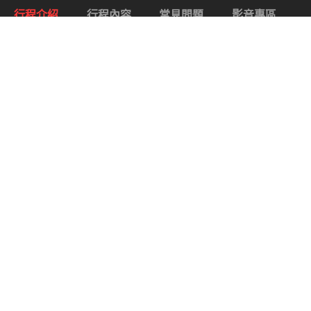
行程介紹
行程內容
常見問題
影音專區
關於 好久不見~ 北極熊.
— 行程特色 —
加拿大中部的曼尼托巴省，一望無際的大地佈滿了草原
和湖泊，一路北行，除了美麗的自然景色外，還有難得
一見的動物生態及萬鳥紛飛的景緻，尤其是在每年的 10
月到 11 中濱臨絕種的北極熊出沒，更應該加緊您的腳步
補捉這千載難逢的機會。在接近北極的天空下，夜晚將
有機會與極光偶遇，如夢幻般的極光現象，必然會添增
您這趟旅遊的精彩度；當您遊過千山萬水，當您逛遍人
文歷史，您一定要來體會這份全世界生態學家與動物愛
好者爭相目賭的原始接觸！