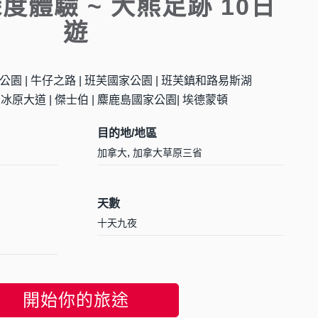
度體驗 ~ 大熊足跡 10日
遊
公園 | 牛仔之路 | 班芙國家公園 | 班芙鎮和路易斯湖
 冰原大道 | 傑士伯 | 麋鹿島國家公園| 埃德蒙頓
目的地/地區
,
加拿大
加拿大草原三省
天數
十天九夜
開始你的旅途