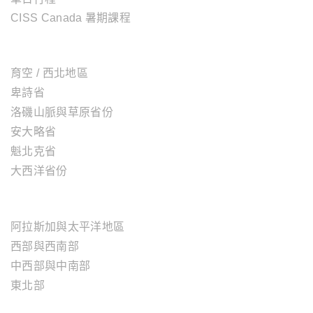
CISS Canada 暑期課程
加拿大地區
育空 / 西北地區
卑詩省
洛磯山脈與草原省份
安大略省
魁北克省
大西洋省份
美國地區
阿拉斯加與太平洋地區
西部與西南部
中西部與中南部
東北部
歐洲地區