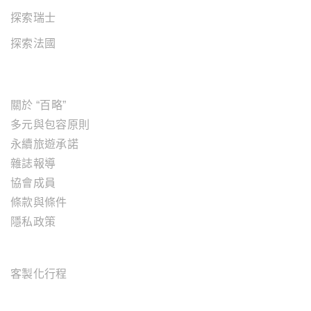
探索瑞士
探索法國
關於"百略"
關於 “百略”
多元與包容原則
永續旅遊承諾
雜誌報導
協會成員
條款與條件
隱私政策
旅遊服務
客製化行程
OFFICE ADDRESS