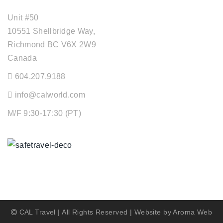
Unit #50
10551 Shellbridge Way,
Richmond BC V6X 2W9
Canada
604.207.9188
info@calworld.com
M/F 9:30-17:30 (PT)
Keeping You Safe
CAL Travel | All Rights Reserved | Website by
Aroma Web