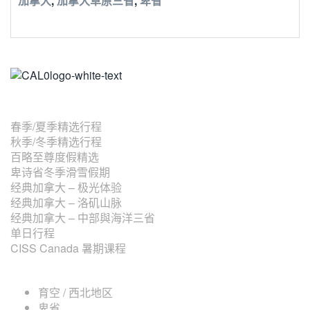
加拿大
,
加拿大草原三省
,
卑省
主题行程
春季/夏季精选行程
秋季/冬季精选行程
百略至尊度假精选
卑诗省冬季滑雪假期
经典加拿大 – 极光体验
经典加拿大 – 洛矶山脉
经典加拿大 – 中部與海洋三省
单日行程
CISS Canada 暑期课程
加拿大地区
育空 / 西北地区
卑省