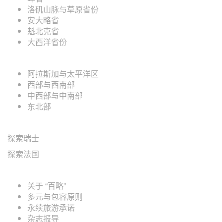
洛矶山脉与草原省份
安大略省
魁北克省
大西洋省份
美国地区
阿拉斯加与太平洋区
西部与西南部
中西部与中南部
东北部
欧洲地区
探索瑞士
探索法国
关于"百略"
关于 “百略”
多元与包容原则
永续旅游承诺
杂志报导