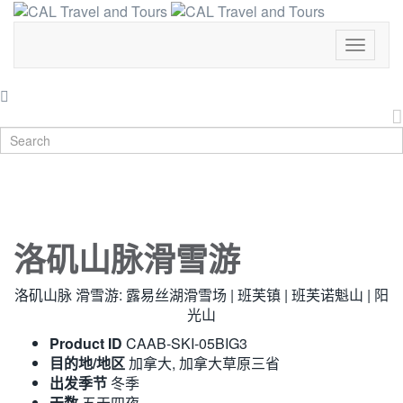
Toggle
Navigat
洛矶山脉滑雪游
洛矶山脉 滑雪游: 露易丝湖滑雪场 | 班芙镇 | 班芙诺魁山 | 阳
光山
Product ID
CAAB-SKI-05BIG3
目的地/地区
加拿大
,
加拿大草原三省
出发季节
冬季
天数
五天四夜