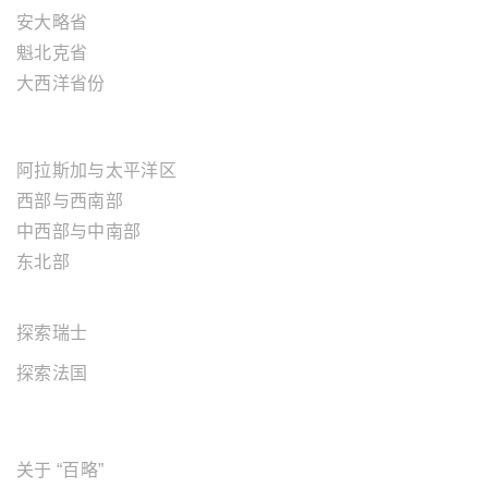
安大略省
魁北克省
大西洋省份
美国地区
阿拉斯加与太平洋区
西部与西南部
中西部与中南部
东北部
欧洲地区
探索瑞士
探索法国
关于"百略"
关于 “百略”