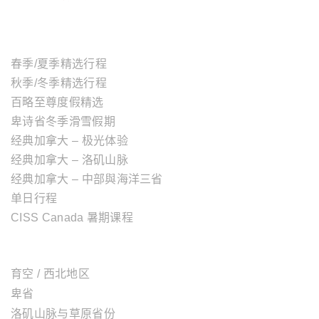
主题行程
春季/夏季精选行程
秋季/冬季精选行程
百略至尊度假精选
卑诗省冬季滑雪假期
经典加拿大 – 极光体验
经典加拿大 – 洛矶山脉
经典加拿大 – 中部與海洋三省
单日行程
CISS Canada 暑期课程
加拿大地区
育空 / 西北地区
卑省
洛矶山脉与草原省份