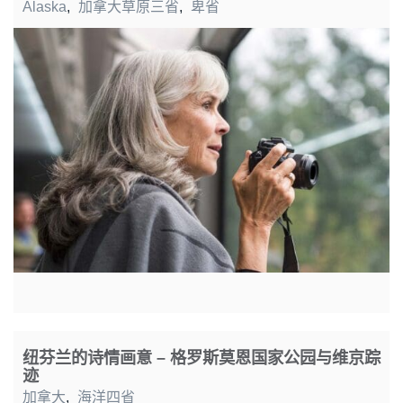
Alaska
,
加拿大草原三省
,
卑省
纽芬兰的诗情画意 – 格罗斯莫恩国家公园与维京踪
迹
加拿大
,
海洋四省