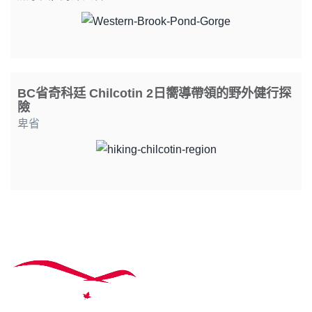
BC省奇科廷 Chilcotin 2日嚮導帶領的野外健行探
險
卑省