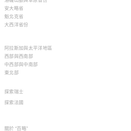
洛磯山脈與草原省份
安大略省
魁北克省
大西洋省份
美國地區
阿拉斯加與太平洋地區
西部與西南部
中西部與中南部
東北部
歐洲地區
探索瑞士
探索法國
關於"百略"
關於 “百略”