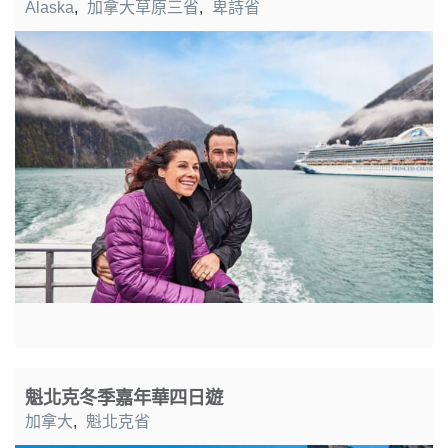
Alaska
,
加拿大草原三省
,
卑詩省
魁北克冬季嘉年華四日遊
加拿大
,
魁北克省