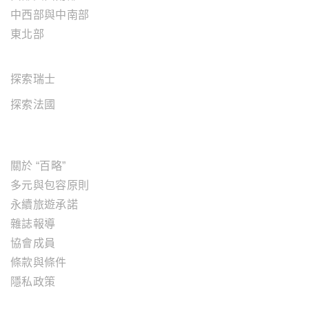
中西部與中南部
東北部
歐洲地區
探索瑞士
探索法國
關於"百略"
關於 “百略”
多元與包容原則
永續旅遊承諾
雜誌報導
協會成員
條款與條件
隱私政策
旅遊服務