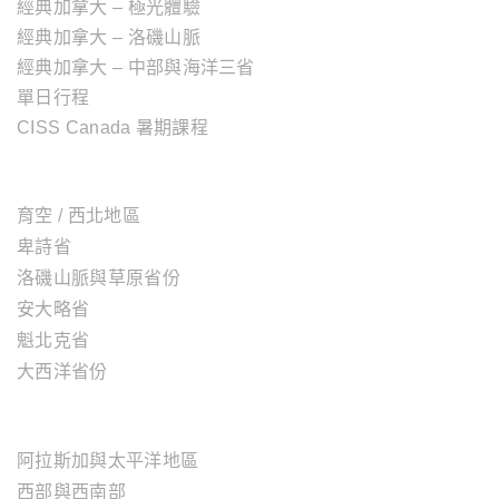
經典加拿大 – 極光體驗
經典加拿大 – 洛磯山脈
經典加拿大 – 中部與海洋三省
單日行程
CISS Canada 暑期課程
加拿大地區
育空 / 西北地區
卑詩省
洛磯山脈與草原省份
安大略省
魁北克省
大西洋省份
美國地區
阿拉斯加與太平洋地區
西部與西南部