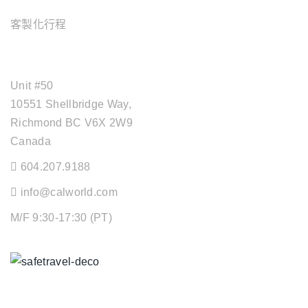
客製化行程
OFFICE ADDRESS
Unit #50
10551 Shellbridge Way,
Richmond BC V6X 2W9
Canada
604.207.9188
info@calworld.com
M/F 9:30-17:30 (PT)
Keeping You Safe