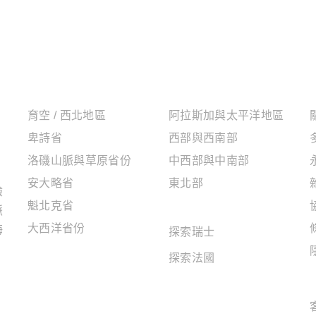
加拿大地區
美國地區
育空 / 西北地區
阿拉斯加與太平洋地區
卑詩省
西部與西南部
洛磯山脈與草原省份
中西部與中南部
安大略省
東北部
驗
魁北克省
歐洲地區
脈
大西洋省份
海
探索瑞士
探索法國