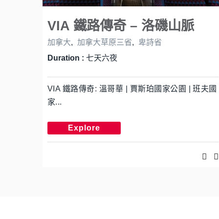
VIA 鐵路傳奇 – 洛磯山脈
加拿大
,
加拿大草原三省
,
卑詩省
Duration :
七天六夜
VIA 鐵路傳奇: 溫哥華 | 賈斯珀國家公園 | 班夫國
家...
Explore