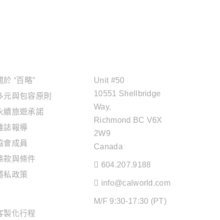
關於"百略"
OFFICE ADDRESS
關於 “百略”
Unit #50
10551 Shellbridge
多元與包容原則
Way,
永續旅遊承諾
Richmond BC V6X
雜誌報導
2W9
協會成員
Canada
條款與條件
604.207.9188
隱私政策
info@calworld.com
旅遊服務
M/F 9:30-17:30 (PT)
客製化行程