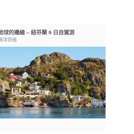
地球的邊緣 – 紐芬蘭 9 日自駕游
海洋四省