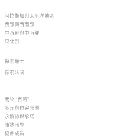
美國地區
阿拉斯加與太平洋地區
西部與西南部
中西部與中南部
東北部
歐洲地區
探索瑞士
探索法國
關於"百略"
關於 “百略”
多元與包容原則
永續旅遊承諾
雜誌報導
協會成員