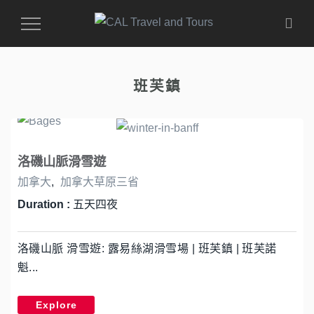
Toggle
Navigation
班芙鎮
洛磯山脈滑雪遊
加拿大
,
加拿大草原三省
Duration :
五天四夜
洛磯山脈 滑雪遊: 露易絲湖滑雪場 | 班芙鎮 | 班芙諾
魁...
Explore