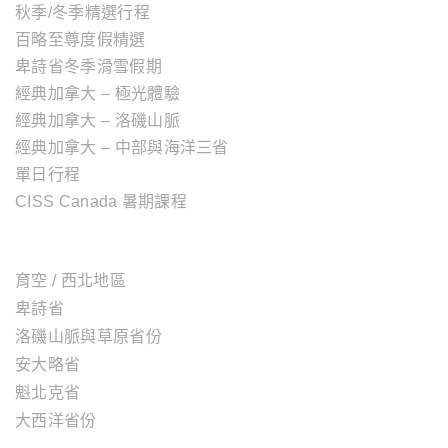
秋季/冬季精選行程
百略至尊度假精選
卑詩省冬季滑雪假期
經典加拿大 – 極光體驗
經典加拿大 – 洛磯山脈
經典加拿大 – 中部與海洋三省
單日行程
CISS Canada 暑期課程
加拿大地區
育空 / 西北地區
卑詩省
洛磯山脈與草原省份
安大略省
魁北克省
大西洋省份