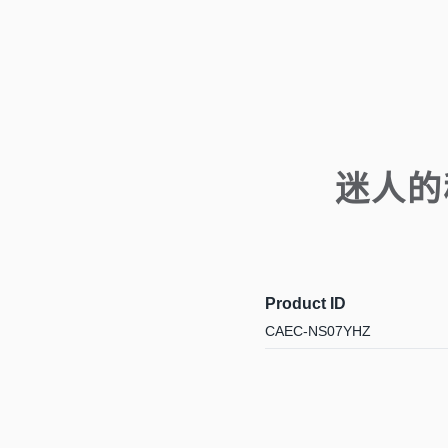
迷人的
Product ID
CAEC-NS07YHZ