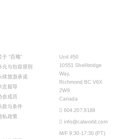
关于"百略"
OFFICE ADDRESS
关于 “百略”
Unit #50
10551 Shellbridge
多元与包容原则
Way,
永续旅游承诺
Richmond BC V6X
杂志报导
2W9
协会成员
Canada
条款与条件
604.207.9188
隐私政策
info@calworld.com
旅游服务
M/F 9:30-17:30 (PT)