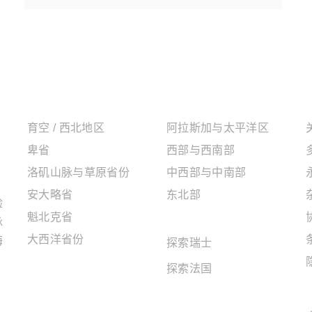
加拿大地区
美国地区
育空 / 西北地区
阿拉斯加与太平洋区
卑省
西部与西南部
洛矶山脉与草原省份
中西部与中南部
安大略省
东北部
验
魁北克省
欧洲地区
脉
大西洋省份
海
探索瑞士
探索法国