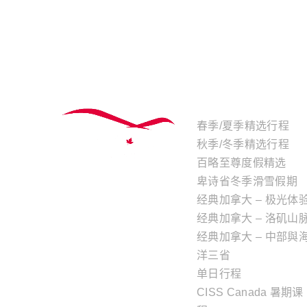
主题行程
春季/夏季精选行程
秋季/冬季精选行程
百略至尊度假精选
卑诗省冬季滑雪假期
经典加拿大 – 极光体
经典加拿大 – 洛矶山
经典加拿大 – 中部與
洋三省
单日行程
CISS Canada 暑期课