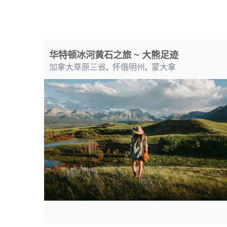
华特顿冰河黄石之旅 ~ 大熊足迹
加拿大草原三省
,
怀俄明州
,
蒙大拿