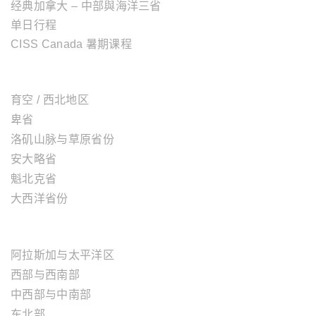
经典加拿大 – 中部與海洋三省
单日行程
CISS Canada 暑期课程
加拿大地区
育空 / 西北地区
卑省
洛矶山脉与草原省份
安大略省
魁北克省
大西洋省份
美国地区
阿拉斯加与太平洋区
西部与西南部
中西部与中南部
东北部