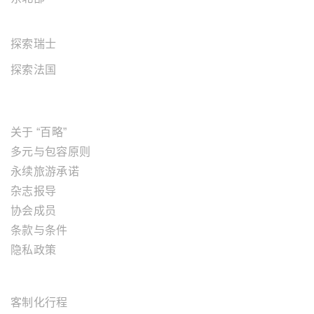
欧洲地区
探索瑞士
探索法国
关于"百略"
关于 “百略”
多元与包容原则
永续旅游承诺
杂志报导
协会成员
条款与条件
隐私政策
旅游服务
客制化行程