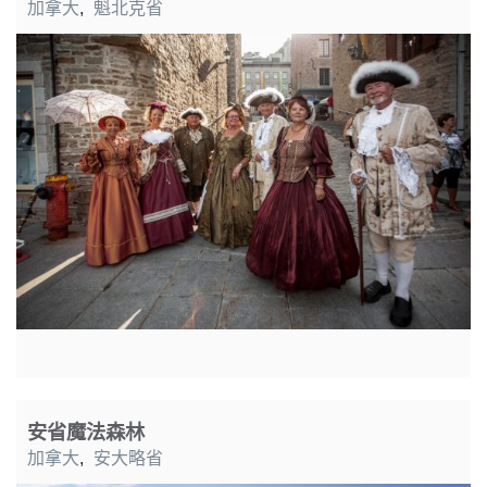
加拿大
,
魁北克省
安省魔法森林
加拿大
,
安大略省