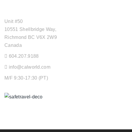
OFFICE ADDRESS
Unit #50
10551 Shellbridge Way,
Richmond BC V6X 2W9
Canada
604.207.9188
info@calworld.com
M/F 9:30-17:30 (PT)
Keeping You Safe