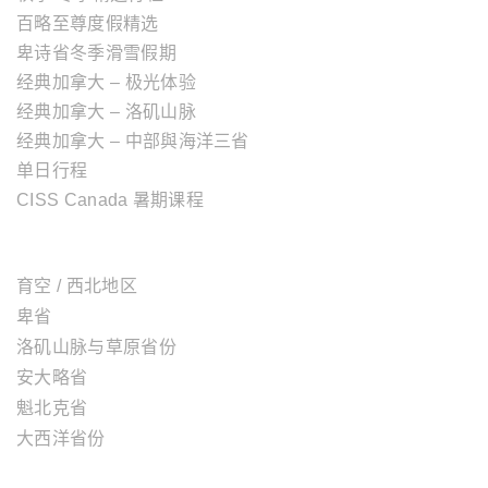
百略至尊度假精选
卑诗省冬季滑雪假期
经典加拿大 – 极光体验
经典加拿大 – 洛矶山脉
经典加拿大 – 中部與海洋三省
单日行程
CISS Canada 暑期课程
加拿大地区
育空 / 西北地区
卑省
洛矶山脉与草原省份
安大略省
魁北克省
大西洋省份
美国地区