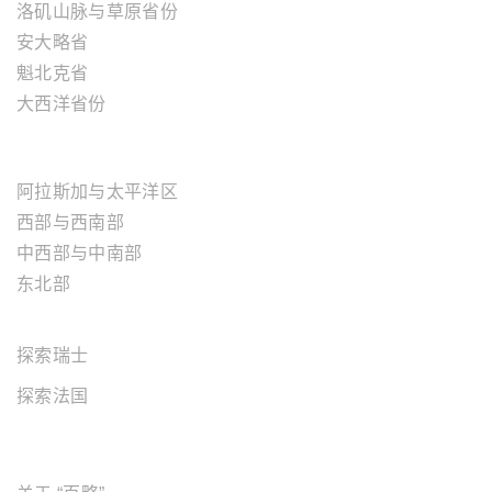
洛矶山脉与草原省份
安大略省
魁北克省
大西洋省份
美国地区
阿拉斯加与太平洋区
西部与西南部
中西部与中南部
东北部
欧洲地区
探索瑞士
探索法国
关于"百略"