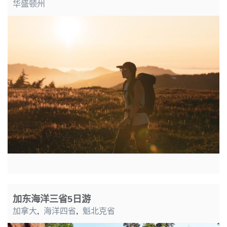
华盛顿州
加东海洋三省5日游
加拿大
,
海洋四省
,
魁北克省