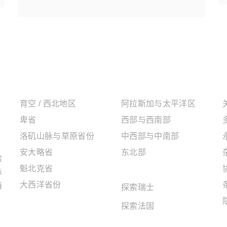
加拿大地区
美国地区
育空 / 西北地区
阿拉斯加与太平洋区
卑省
西部与西南部
洛矶山脉与草原省份
中西部与中南部
安大略省
东北部
验
魁北克省
欧洲地区
脉
大西洋省份
海
探索瑞士
探索法国