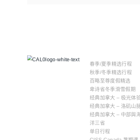
主题行程
春季/夏季精选行程
秋季/冬季精选行程
百略至尊度假精选
卑诗省冬季滑雪假期
经典加拿大 – 极光体
经典加拿大 – 洛矶山
经典加拿大 – 中部與
洋三省
单日行程
CISS Canada 暑期课