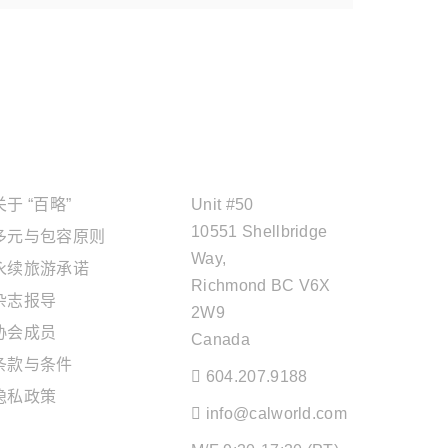
关于"百略"
OFFICE ADDRESS
关于 “百略”
Unit #50
10551 Shellbridge
多元与包容原则
Way,
永续旅游承诺
Richmond BC V6X
杂志报导
2W9
协会成员
Canada
条款与条件
604.207.9188
隐私政策
info@calworld.com
旅游服务