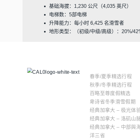
基础海拔：1,230 公尺（4,035 英尺）
电梯数：5部电梯
升降能力：每小时 6,425 名滑雪者
地形类型：（初级/中级/高级）：20%/42%
主题行程
春季/夏季精选行程
秋季/冬季精选行程
百略至尊度假精选
卑诗省冬季滑雪假期
经典加拿大 – 极光体
经典加拿大 – 洛矶山
经典加拿大 – 中部與
洋三省