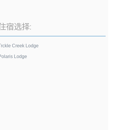
住宿选择:
Trckle Creek Lodge
Polaris Lodge