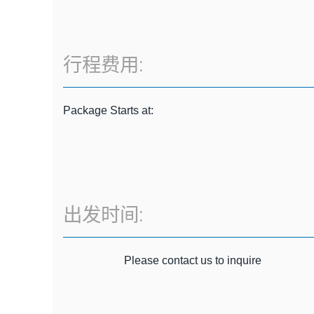
行程费用:
Package Starts at:
出发时间:
Please contact us to inquire