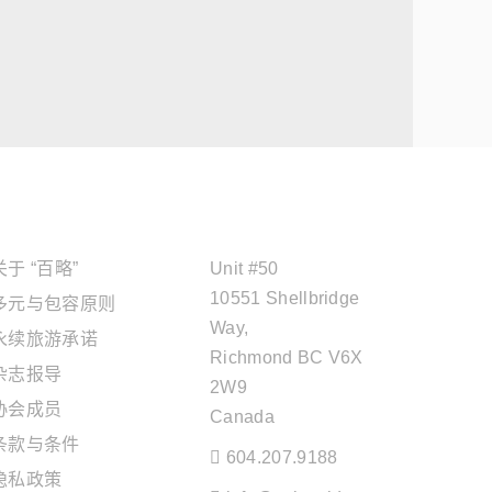
关于"百略"
OFFICE ADDRESS
关于 “百略”
Unit #50
10551 Shellbridge
多元与包容原则
Way,
永续旅游承诺
Richmond BC V6X
杂志报导
2W9
协会成员
Canada
条款与条件
604.207.9188
隐私政策