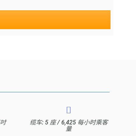
英吋
缆车: 5 座 / 6,425 每小时乘客
量