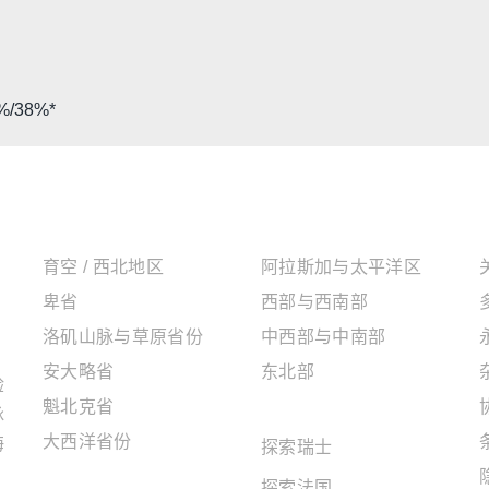
/38%*
加拿大地区
美国地区
育空 / 西北地区
阿拉斯加与太平洋区
卑省
西部与西南部
洛矶山脉与草原省份
中西部与中南部
安大略省
东北部
验
魁北克省
欧洲地区
脉
大西洋省份
海
探索瑞士
探索法国