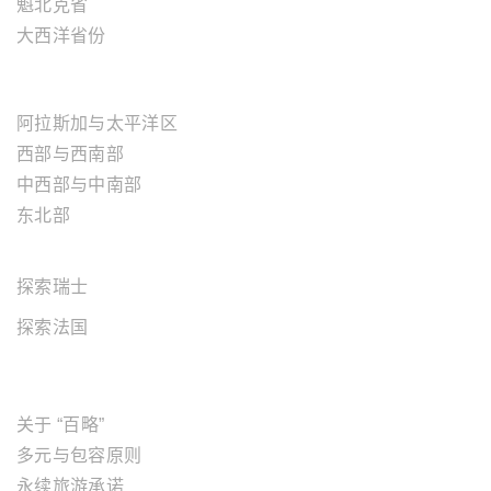
魁北克省
大西洋省份
美国地区
阿拉斯加与太平洋区
西部与西南部
中西部与中南部
东北部
欧洲地区
探索瑞士
探索法国
关于"百略"
关于 “百略”
多元与包容原则
永续旅游承诺