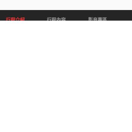
行程介紹
行程內容
影音專區
關於 西南部國家公園巡禮 US Southwest National
Park.
西南國家公園環路之旅
從壯麗的沙漠到標誌性的峽谷，美國西南部擁有許多
我們經常在電影和海報中看到的標誌性景觀。