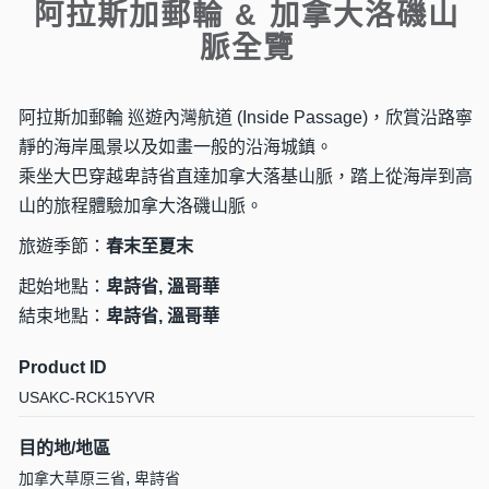
阿拉斯加郵輪 & 加拿大洛磯山
脈全覽
阿拉斯加郵輪 巡遊內灣航道 (Inside Passage)，欣賞沿路寧
靜的海岸風景以及如畫一般的沿海城鎮。
乘坐大巴穿越卑詩省直達加拿大落基山脈，踏上從海岸到高
山的旅程體驗加拿大洛磯山脈。
旅遊季節：
春末至夏末
起始地點：
卑詩省, 溫哥華
結束地點：
卑詩省, 溫哥華
Product ID
USAKC-RCK15YVR
目的地/地區
,
加拿大草原三省
卑詩省