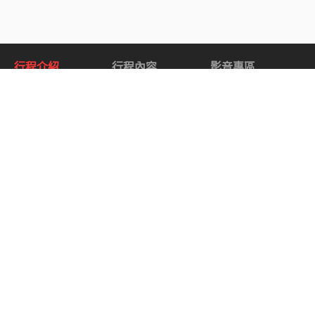
行程介紹
行程內容
影音專區
關於 阿拉斯加郵輪 & 加拿大洛磯山脈全覽.
阿拉斯加郵輪 & 加拿大洛磯山脈全覽
15 天從溫哥華到阿拉斯加以及加拿大洛磯山脈的親
身體驗
第一至第八天 – 阿拉斯加郵輪