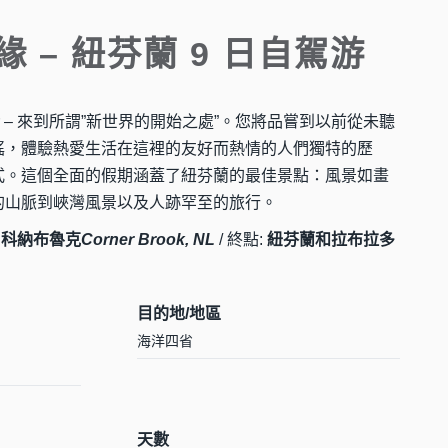
 – 紐芬蘭 9 日自駕游
abrador – 來到所謂”新世界的開始之處”。您將品嘗到以前從未聽
謠，體驗熱愛生活在這裡的友好而熱情的人們獨特的歷
式。這個全面的假期涵蓋了紐芬蘭的最佳景點：風景如畫
的山脈到峽灣風景以及人跡罕至的旅行。
 科納布魯克
Corner Brook, NL
/ 終點:
紐芬蘭和拉布拉多
目的地/地區
海洋四省
天數