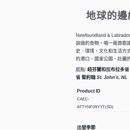
地球的邊緣
Newfoundland & L
說過的食物，唱一兩首歌
史、環境、文化和生活方
的港口、國家公園、壯麗
起點:
紐芬蘭和拉布拉多省
省 聖約翰
St. John’s, NL
Product ID
CAEC-
ATTYNF09YYT(SD)
出發季節