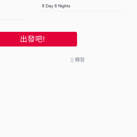
9 Day 8 Nights
出發吧!
轉發