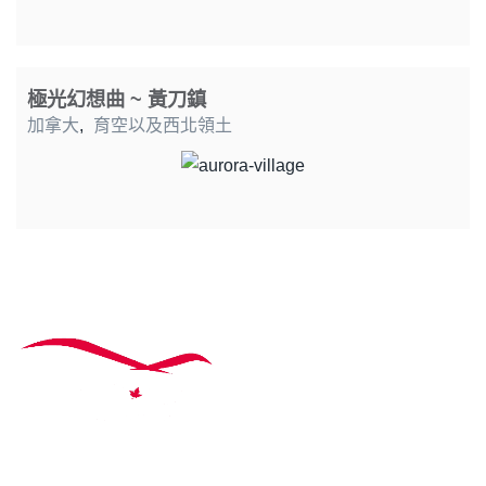
極光幻想曲 ~ 黃刀鎮
加拿大
,
育空以及西北領土
主題行程