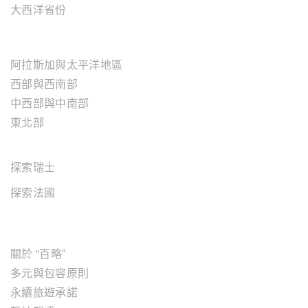
大西洋省份
美國地區
阿拉斯加與太平洋地區
西部與西南部
中西部與中南部
東北部
歐洲地區
探索瑞士
探索法國
關於"百略"
關於 “百略”
多元與包容原則
永續旅遊承諾