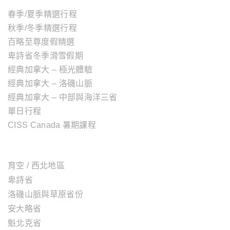
春季/夏季精選行程
秋季/冬季精選行程
百略至尊度假精選
卑詩省冬季滑雪假期
經典加拿大 – 極光體驗
經典加拿大 – 洛磯山脈
經典加拿大 – 中部與海洋三省
單日行程
CISS Canada 暑期課程
加拿大地區
育空 / 西北地區
卑詩省
洛磯山脈與草原省份
安大略省
魁北克省