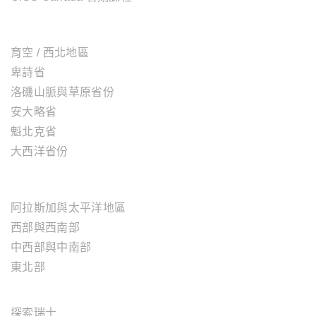
加拿大地區
育空 / 西北地區
卑詩省
洛磯山脈與草原省份
安大略省
魁北克省
大西洋省份
美國地區
阿拉斯加與太平洋地區
西部與西南部
中西部與中南部
東北部
歐洲地區
探索瑞士