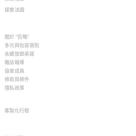
探索法國
關於"百略"
關於 “百略”
多元與包容原則
永續旅遊承諾
雜誌報導
協會成員
條款與條件
隱私政策
旅遊服務
客製化行程
OFFICE ADDRESS