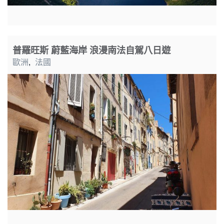
普羅旺斯 蔚藍海岸 浪漫南法自駕八日遊
歐洲
,
法國