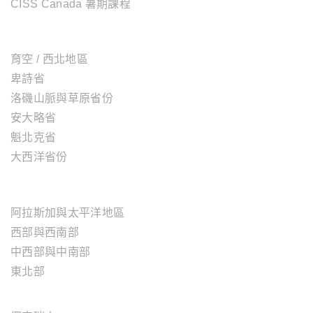
CISS Canada 暑期課程
加拿大地區
育空 / 西北地區
卑詩省
洛磯山脈與草原省份
安大略省
魁北克省
大西洋省份
美國地區
阿拉斯加與太平洋地區
西部與西南部
中西部與中南部
東北部
歐洲地區