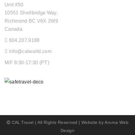
Unit #50
10551 Shellbridge Way,
Richmond BC V6X 2W9
Canada
604.207.9188
info@calworld.com
M/F 9:30-17:30 (PT)
Keeping You Safe
CAL Travel | All Rights Reserved | Website by
Aroma Web
Design