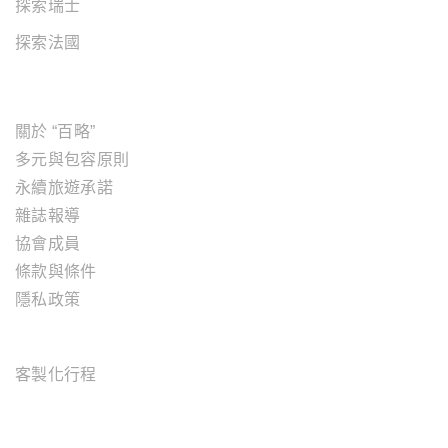
探索瑞士
探索法國
關於"百略"
關於 “百略”
多元與包容原則
永續旅遊承諾
雜誌報導
協會成員
條款與條件
隱私政策
旅遊服務
客製化行程
OFFICE ADDRESS