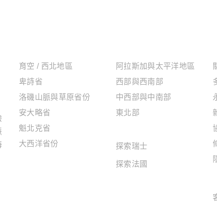
加拿大地區
美國地區
育空 / 西北地區
阿拉斯加與太平洋地區
卑詩省
西部與西南部
洛磯山脈與草原省份
中西部與中南部
安大略省
東北部
驗
魁北克省
歐洲地區
脈
大西洋省份
海
探索瑞士
探索法國