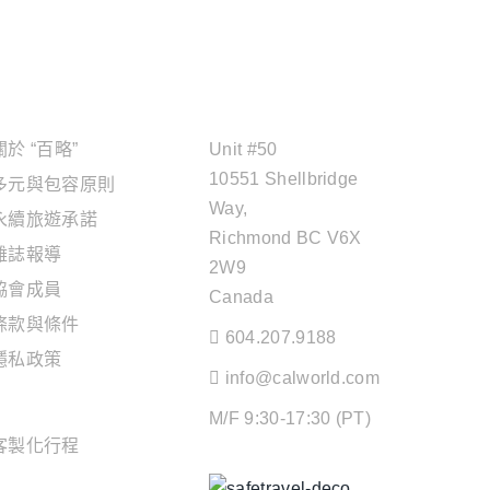
關於"百略"
OFFICE ADDRESS
關於 “百略”
Unit #50
10551 Shellbridge
多元與包容原則
Way,
永續旅遊承諾
Richmond BC V6X
雜誌報導
2W9
協會成員
Canada
條款與條件
604.207.9188
隱私政策
info@calworld.com
旅遊服務
M/F 9:30-17:30 (PT)
客製化行程