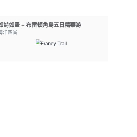
如詩如畫 – 布雷頓角島五日精華游
海洋四省