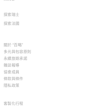
歐洲地區
探索瑞士
探索法國
關於"百略"
關於 “百略”
多元與包容原則
永續旅遊承諾
雜誌報導
協會成員
條款與條件
隱私政策
旅遊服務
客製化行程