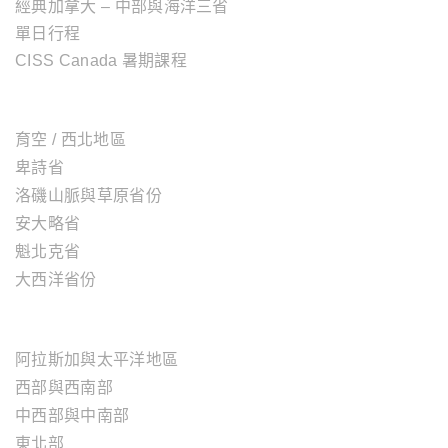
經典加拿大 – 中部與海洋三省
單日行程
CISS Canada 暑期課程
加拿大地區
育空 / 西北地區
卑詩省
洛磯山脈與草原省份
安大略省
魁北克省
大西洋省份
美國地區
阿拉斯加與太平洋地區
西部與西南部
中西部與中南部
東北部