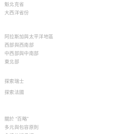
魁北克省
大西洋省份
美國地區
阿拉斯加與太平洋地區
西部與西南部
中西部與中南部
東北部
歐洲地區
探索瑞士
探索法國
關於"百略"
關於 “百略”
多元與包容原則