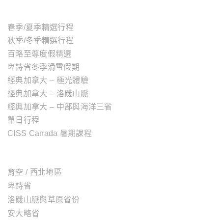
主題行程
春季/夏季精選行程
秋季/冬季精選行程
百略至尊度假精選
卑詩省冬季滑雪假期
經典加拿大 – 極光體驗
經典加拿大 – 洛磯山脈
經典加拿大 – 中部與海洋三省
單日行程
CISS Canada 暑期課程
加拿大地區
育空 / 西北地區
卑詩省
洛磯山脈與草原省份
安大略省