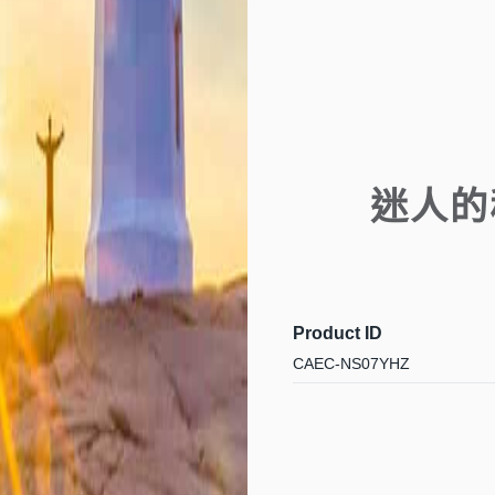
迷人的
Product ID
CAEC-NS07YHZ